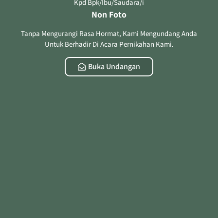
Kpd Bpk/Ibu/Saudara/i
Non Foto
Tanpa Mengurangi Rasa Hormat, Kami Mengundang Anda
Untuk Berhadir Di Acara Pernikahan Kami.
Buka Undangan
24 . 5 . 2016
Awal Hubungan
Setahun kemudian kami menjadi sahabat dekat, hingga di
akhir Tahun 2016 dia menyatakan perasaannya kepada saya
dan perjalanan hubungan kami hingga saat ini sudah hampir
5 tahun.