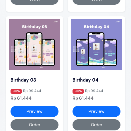
Birthday 03
Birthday 04
Rp 99.444
Rp 99.444
38%
38%
Rp 61.444
Rp 61.444
Preview
Preview
Order
Order