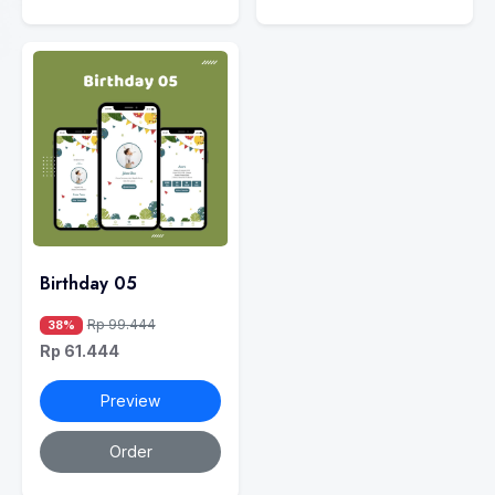
Birthday 05
Rp 99.444
38%
Rp 61.444
Preview
Order